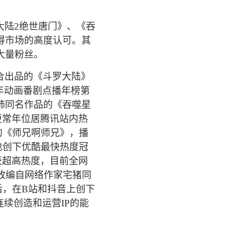
大陆2绝世唐门》、《吞
得市场的高度认可。其
大量粉丝。
合出品的《斗罗大陆》
青少年动画番剧点播年榜第
柿同名作品的《吞噬星
结更常年位居腾讯站内热
的《师兄啊师兄》，播
也创下优酷最快热度冠
获超高热度，目前全网
改编自网络作家宅猪同
后，在B站和抖音上创下
续创造和运营IP的能