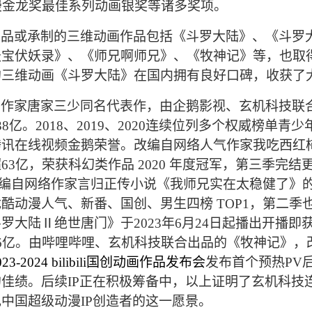
漫金龙奖最佳系列动画银奖等
诸多
奖项。
品或承制的三维动画作品包括《斗罗大陆》、《斗罗
天宝伏妖录》、《师兄啊师兄》、《
牧神记》
等，也取
的三维动画《斗罗大陆》在国内拥有良好口碑，收获了
络作家唐家三少同名代表作，由企鹅影视、玄机科技联
38
亿。2018、2019、2020连续位列多个权威榜单
腾讯在线视频金鹅荣誉。改编自网络人气作家我吃西红
超
63
亿，荣获科幻类作品 2020 年度冠军，第三季完
。改编自网络作家言归正传小说《我师兄实在太稳健了》
酷动漫人气、新番、国创、男生四榜 TOP1，第二季
罗大陆Ⅱ绝世唐门》于2023年6月24日起播出开播即
6亿。
由哔哩哔哩、玄机科技联合出品的《牧神记》，
23-2024 bilibili
国创动画作品发布会
发布首个预热PV
佳绩。后续IP正在积极筹备中，以上
证明了玄机科技连
中国超级动漫IP创造者的这一愿景。