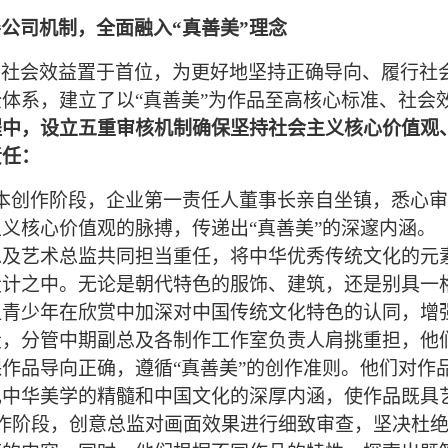
善公司机制，
全面融入“真善美”理念
将社会效益置于首位，为更好地坚持正确导向、履行社
体系，建立了以“真善美”为作品至高核心标准、社会
程中
，设立五重审核机制确保坚持社会主义核心价值观
责任：
本创作阶段，企业第一责任人董事长亲自坐镇，悉心审
义核心价值观的脉搏，传递出“真善美”的深邃内涵。（
总及艺术总监共同担当重任，将中华优秀传统文化的元
设计之中。无论是朝代特色的服饰、建筑，还是别具一
让青少年在欣赏中加深对中国传统文化特色的认同，增
段，分管中期副总及各制作工作室负责人肩挑重担，他
作品导向正确，遵循“真善美”的创作准则。他们对作
现中华美学的精髓和中国文化的深厚内涵，使作品既具
创作阶段，创意总监对画面效果进行细致审查，坚决杜