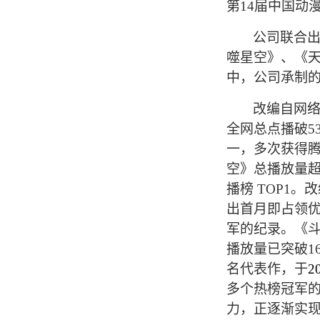
第14届中国动
公司联合出
噬星空》、《
中，公司承制
改编自网
全网总点播破
5
一，多次获得
空》总播放量
播榜 TOP1
出首月即占领优
军的纪录。《斗
播放量已突破1
名代表作，于
20
多个热榜冠军的
力，正逐渐实现