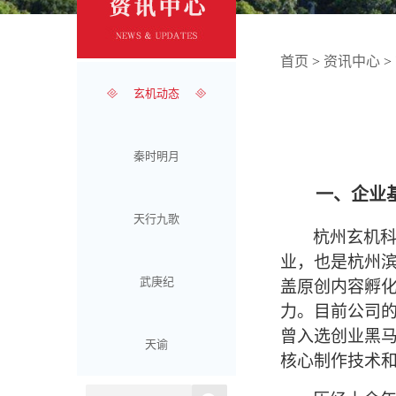
首页
>
资讯中心
>
玄机动态
秦时明月
一、企业
天行九歌
杭州玄机科
业，也是杭州
武庚纪
盖原创内容孵化
力。目前公司
曾入选创业黑马
天谕
核心制作技术