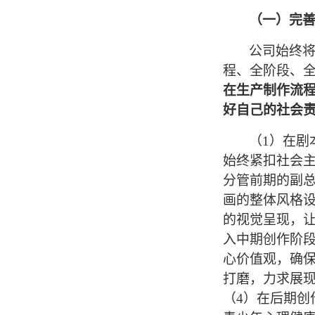
（一）完
公司始终
程、全阶段、全
在生产制作
流
好自己的社会
（1）
在
剧
始终紧扣社会主
分管前期的副
画的整体风格
的视觉呈现，
入
中期创作阶
心价值观，确保
打磨，力求展
（4）在后期