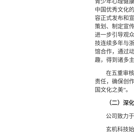
青少年心理健
中国优秀文化
容正式发布和
策划、制定宣
进一步引导观
技连续多年与
馆合作，通过
趣，得到诸多
在五重审
责任，确保创
国文化之美”。
（二）深
公司致力
玄机
科技