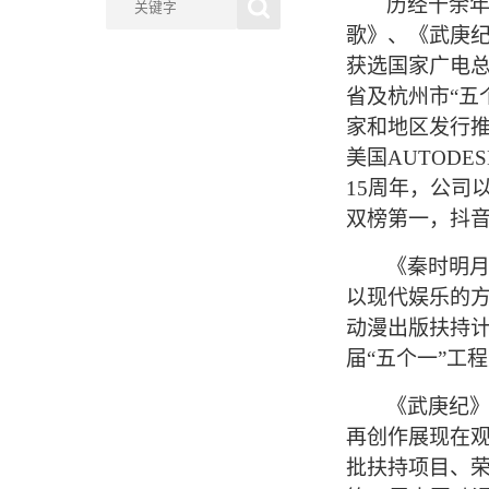
历经十余年
斗罗大陆
歌》、《武庚
获选国家广电总
明月如梦
省及杭州市“五
家和地区发行
美国AUTOD
吞噬星空
15周年，公司
双榜第一，抖
天宝伏妖录
《秦时明
以现代娱乐的
动漫出版扶持计
届“五个一”工
《武庚纪
再创作展现在观
批扶持项目、荣