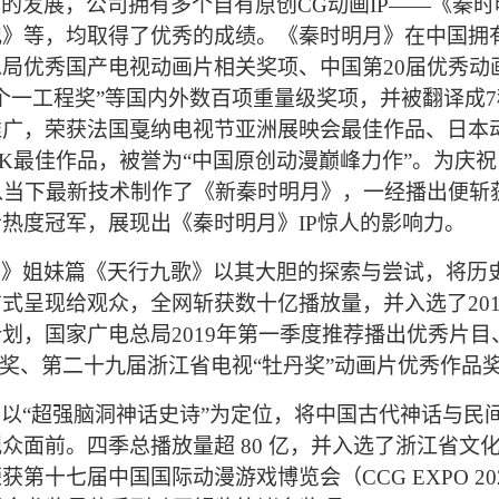
的发展，公司拥有多个自有原创CG动画IP——《秦
纪》等，均取得了优秀的成绩。《秦时明月》在中国拥
局优秀国产电视动画片相关奖项、中国第20届优秀动画
个一工程奖”等国内外数百项重量级奖项，并被翻译成7
推广，荣获法国戛纳电视节亚洲展映会最佳作品、日本
ESK最佳作品，被誉为“中国原创动漫巅峰力作”。
为庆祝
以当下最新技术制作了《新秦时明月》，一经播出便斩
音热度冠军，
展现出《秦时明月》IP惊人的影响力。
月》姐妹篇《天行九歌》以其大胆的探索与尝试，将历
方式呈现给观众，全网斩获
数十亿
播放量，并入选了201
划，国家广电总局2019年第一季度推荐播出优秀片目、
程奖、第二十九届浙江省电视“牡丹奖”动画片优秀作品
》
以“超强脑洞神话史诗”为定位，将中国古代神话与民
众面前。四季总播放量超 80 亿，并入选了浙江省文
获第十七届中国国际动漫游戏博览会（CCG EXPO 2