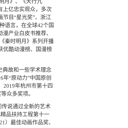
时明月》、《天行九
有上亿忠实观众，多次
节目“星光奖”、浙江
种语言，在全球42个国
动漫产业白皮书推荐、
《秦时明月》系列开播
获优酷动漫榜、国漫榜
史典故和一些学术理念
6年“原动力”中国原创
2019年杭州市第十四
奖等众多奖项。
间传说通过全新的艺术
化精品扶持工程第十一
021）最佳动画作品奖、